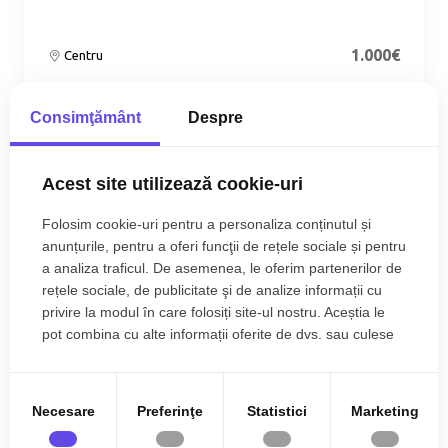
1.000€
Centru
2
5
1
114.00 m
Consimţământ
Despre
Acest site utilizează cookie-uri
INCHIRIAT
Folosim cookie-uri pentru a personaliza conținutul și
anunțurile, pentru a oferi funcţii de rețele sociale și pentru
a analiza traficul. De asemenea, le oferim partenerilor de
rețele sociale, de publicitate şi de analize informații cu
privire la modul în care folosiți site-ul nostru. Aceștia le
pot combina cu alte informații oferite de dvs. sau culese
în urma folosirii serviciilor lor.
Necesare
Preferinţe
Statistici
Marketing