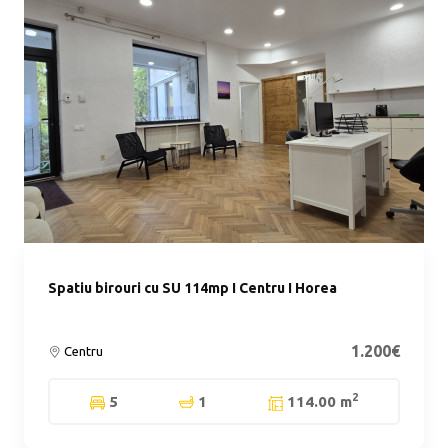
Spatiu birouri cu SU 114mp I Centru I Horea
1.200€
Centru
2
5
1
114.00 m