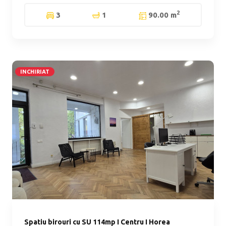
2
3
1
90.00 m
INCHIRIAT
Spatiu birouri cu SU 114mp I Centru I Horea