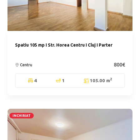
Spatiu 105 mp I Str. Horea Centru I Cluj I Parter
800€
Centru
2
4
1
105.00 m
INCHIRIAT