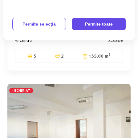
Spatii de birouri de inchiriat !
Permite selecţia
Permite toate
2.350€
Centru
2
5
2
135.00 m
INCHIRIAT