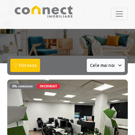
Filtreaza
Cele mai noi
0% comision
INCHIRIAT