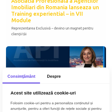
Asociatia Profesionala a Agentilor
Imobiliari din Romania lanseaza un
Training experiential – in VII
Module
Reprezentarea Exclusivă – devino un magnet pentru
clienții tăi
Consimţământ
Despre
31
Acest site utilizează cookie-uri
Oct
Folosim cookie-uri pentru a personaliza conținutul și
Eveniment Imobiliar 20 Noiembrie
anunțurile, pentru a oferi funcţii de rețele sociale și pentru