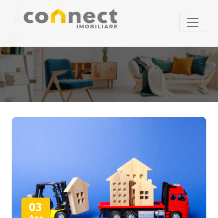
03
Apr