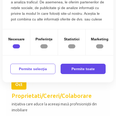
a analiza traficul. De asemenea, le oferim partenerilor de
2025
rețele sociale, de publicitate şi de analize informații cu
Connect Imobiliare, pe scena Acceleratorului de
privire la modul în care folosiți site-ul nostru. Aceștia le
Performanță în Imobiliare
pot combina cu alte informații oferite de dvs. sau culese
în urma folosirii serviciilor lor.
Necesare
Preferinţe
Statistici
Marketing
Permite selecţia
Permite toate
31
Oct
Proprietati/Cereri/Colaborare
inițiativa care aduce la aceeași masă profesioniștii din
imobiliare